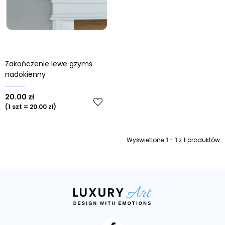
Od najnowszych
Od najstarszych
Zakończenie lewe gzyms
nadokienny
20.00 zł
(1 szt = 20.00 zł)
Wyświetlone
1
-
1
z
1
produktów