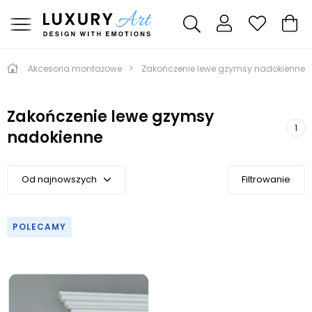
Akcesoria montażowe
Zakończenie lewe gzymsy nadokienne
Zakończenie lewe gzymsy
1
nadokienne
Od najnowszych
Filtrowanie
Kolejność domyślna
Kolejność A-Z
POLECAMY
Kolejność Z-A
Cena malejąco
Cena rosnąco