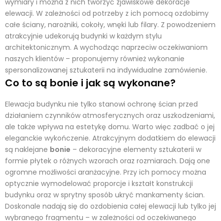
wymiary i można z nich tworzyć zjawiskowe dekoracje
elewacji. W zależności od potrzeby z ich pomocą ozdobimy
całe ściany, narożniki, cokoły, wnęki lub filary. Z powodzeniem
atrakcyjnie udekorują budynki w każdym stylu
architektonicznym. A wychodząc naprzeciw oczekiwaniom
naszych klientów – proponujemy również wykonanie
spersonalizowanej sztukaterii na indywidualne zamówienie.
Co to są bonie
i jak są wykonane
?
Elewacja budynku nie tylko stanowi ochronę ścian przed
działaniem czynników atmosferycznych oraz uszkodzeniami,
ale także wpływa na estetykę domu. Warto więc zadbać o jej
eleganckie wykończenie. Atrakcyjnym dodatkiem do elewacji
są naklejane
bonie
– dekoracyjne elementy sztukaterii w
formie płytek o różnych wzorach oraz rozmiarach. Dają one
ogromne możliwości aranżacyjne. Przy ich pomocy można
optycznie wymodelować proporcje i kształt konstrukcji
budynku oraz w sprytny sposób ukryć mankamenty ścian.
Doskonale nadają się do ozdobienia całej elewacji lub tylko jej
wybranego fragmentu – w zależności od oczekiwanego