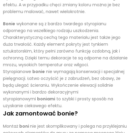
efektu. A w przypadku chęci zmiany koloru można je bez
problemu malować, nawet wielokrotnie.
Bonie
wykonane są z bardzo twardego styropianu
odpornego na wszelkiego rodzaju uszkodzenia.
Charakterystyczną cechą tego materiału jest także jego
duża trwałość. Każdy element pokryty jest tynkiem
sztukatorskim, który pełni zarówno funkcję ozdobną, jak i
ochronną. Dzięki temu dekoracje te są odporne na działanie
mrozu, wysokich temperatur oraz wilgoci.
Styropianowe
bonie
nie wymagają konserwacji i specjalnej
pielęgnacji. Łatwo oczyścić je z zabrudzeń, bez obawy, że
będą ulegać ścieraniu. Wykończenie elewacji solidnie
wykonanymi i bardzo dekoracyjnymi
styropianowymi
boniami
to szybki i prosty sposób na
uzyskanie ciekawego efektu.
Jak zamontować bonie?
Montaż
boni
nie jest skomplikowany i polega na przyklejaniu