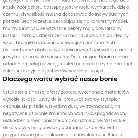
gotowych elementów do muru za pomocą mocnego kleju.
Każdy wzór dekoru dostępny jest w wielu wymiarach, dzięki
czemu ich wielkość można dopasować do indywidualnych
potrzeb. Jednocześnie decydując się na konkretny model,
mamy pewność, że wszystkie dekory mają powtarzalny
kształt i rozmiar, dzięki czemu można ułożyć z nich idealny
wzór. Technika ozdabiania elewacji za pomocą tych
elementów sztukateryjnych nosi nazwę
boniowanie
i można
ją wykonać na wiele sposobów. Dekoracyjne
bonie
można
układać na całej elewacji, a także na cokole czy na narożach
ścian. Atrakcyjnie ozdobią również filary i wnęki.
Dlaczego warto wybrać nasze bonie
Sztukateria z naszej oferty została wykonana z materiałów
wysokiej jakości. Użyty do jej produkcji twardy styropian
cechuje się przede wszystkim dużą wytrzymałością na
negatywne działanie zmiennych warunków pogodowych,
uszkodzenia mechaniczne oraz odkształcanie. Wszystkie
dekory pokryte są powłoką ochronną Luxury Protect i
przygotowane pod malowanie na dowolny kolor. Bardzo