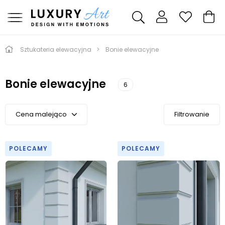
Sztukateria elewacyjna
Bonie elewacyjne
Bonie elewacyjne
6
Cena malejąco
Filtrowanie
Kolejność domyślna
Kolejność A-Z
POLECAMY
POLECAMY
Kolejność Z-A
Cena malejąco
Cena rosnąco
Od najnowszych