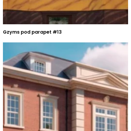
Gzyms pod parapet #13