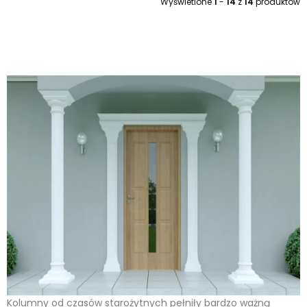
Wyświetlone
1
-
14
z
14
produktów
Kolumny od czasów starożytnych pełniły bardzo ważną