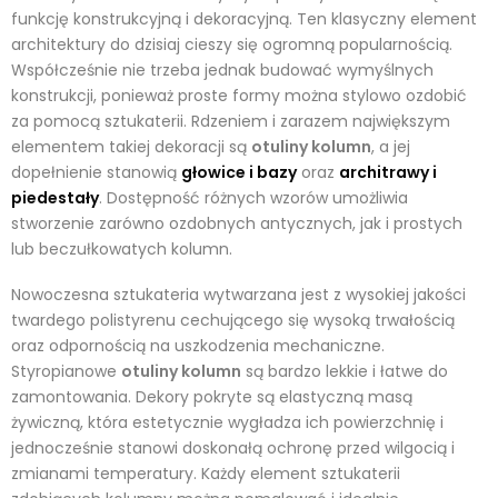
funkcję konstrukcyjną i dekoracyjną. Ten klasyczny element
architektury do dzisiaj cieszy się ogromną popularnością.
Współcześnie nie trzeba jednak budować wymyślnych
konstrukcji, ponieważ proste formy można stylowo ozdobić
za pomocą sztukaterii. Rdzeniem i zarazem największym
elementem takiej dekoracji są
otuliny kolumn
, a jej
dopełnienie stanowią
głowice i bazy
oraz
architrawy i
piedestały
. Dostępność różnych wzorów umożliwia
stworzenie zarówno ozdobnych antycznych, jak i prostych
lub beczułkowatych kolumn.
Nowoczesna sztukateria wytwarzana jest z wysokiej jakości
twardego polistyrenu cechującego się wysoką trwałością
oraz odpornością na uszkodzenia mechaniczne.
Styropianowe
otuliny kolumn
są bardzo lekkie i łatwe do
zamontowania. Dekory pokryte są elastyczną masą
żywiczną, która estetycznie wygładza ich powierzchnię i
jednocześnie stanowi doskonałą ochronę przed wilgocią i
zmianami temperatury. Każdy element sztukaterii