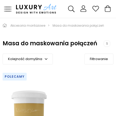
Akcesoria montażowe
Masa do maskowania połączeń
Masa do maskowania połączeń
1
Kolejność domyślna
Filtrowanie
Kolejność domyślna
Kolejność A-Z
POLECAMY
Kolejność Z-A
Cena malejąco
Cena rosnąco
Od najnowszych