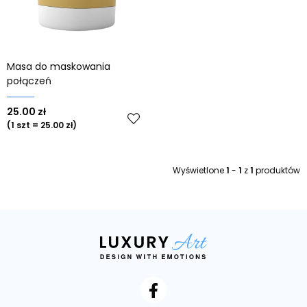
Od najstarszych
Masa do maskowania
połączeń
25.00 zł
(1 szt = 25.00 zł)
Wyświetlone
1
-
1
z
1
produktów