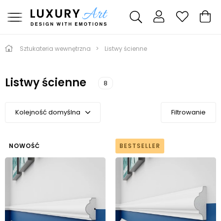
Sztukateria wewnętrzna
Listwy ścienne
Listwy ścienne
8
Kolejność domyślna
Filtrowanie
Kolejność domyślna
Kolejność A-Z
NOWOŚĆ
BESTSELLER
Kolejność Z-A
Cena malejąco
Cena rosnąco
Od najnowszych