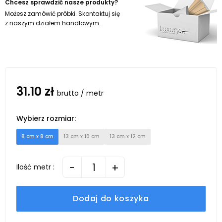
Chcesz sprawdzić nasze produkty?
Możesz zamówić próbki. Skontaktuj się
z naszym działem handlowym.
31.10 zł
brutto / metr
Wybierz rozmiar:
8 cm x 8 cm
13 cm x 10 cm
13 cm x 12 cm
-
+
Ilość metr :
Dodaj do koszyka