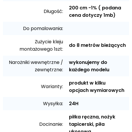
200 cm -1% ( podana
Długość:
cena dotyczy 1mb)
Do pomalowania:
Zużycie kleju
do 8 metrów bieżących
montażowego 1szt:
Narożniki wewnętrzne /
wykonujemy do
zewnętrzne:
każdego modelu
produkt w kilku
Warianty:
opcjach wymiarowych
Wysyłka:
24H
piłka ręczna, nożyk
Docinanie:
tapicerski, piła
ukosowa