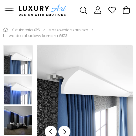
Sztukateria XPS
Maskownice karnisza
Listwa do zabudowy karnisza GK13