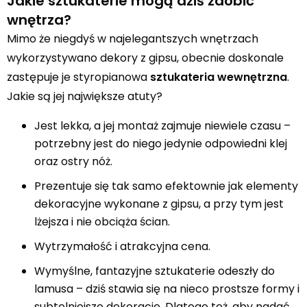
Jakie sztukaterie mogą dziś zdobić
wnętrza?
Mimo że niegdyś w najelegantszych wnętrzach
wykorzystywano dekory z gipsu, obecnie doskonale
zastępuje je styropianowa
sztukateria wewnętrzna
.
Jakie są jej największe atuty?
Jest lekka, a jej montaż zajmuje niewiele czasu –
potrzebny jest do niego jedynie odpowiedni klej
oraz ostry nóż.
Prezentuje się tak samo efektownie jak elementy
dekoracyjne wykonane z gipsu, a przy tym jest
lżejsza i nie obciąża ścian.
Wytrzymałość i atrakcyjna cena.
Wymyślne, fantazyjne sztukaterie odeszły do
lamusa – dziś stawia się na nieco prostsze formy i
subtelniejsze dekoracje. Dlatego też, aby nadać