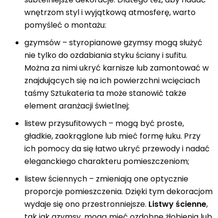
wnętrzom styl i wyjątkową atmosferę, warto
pomyśleć o montażu:
gzymsów – styropianowe gzymsy mogą służyć
nie tylko do ozdabiania styku ściany i sufitu.
Można za nimi ukryć karnisze lub zamontować w
znajdujących się na ich powierzchni wcięciach
taśmy Sztukateria ta może stanowić także
element aranżacji świetlnej;
listew przysufitowych – mogą być proste,
gładkie, zaokrąglone lub mieć formę łuku. Przy
ich pomocy da się łatwo ukryć przewody i nadać
eleganckiego charakteru pomieszczeniom;
listew ściennych – zmieniają one optycznie
proporcje pomieszczenia. Dzięki tym dekoracjom
wydaje się ono przestronniejsze.
Listwy ścienne
,
tak jak gzymsy, mogą mieć ozdobne żłobienia lub