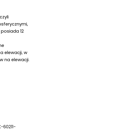
yli 
sferycznymi, 
posiada 12 
e 
elewacji, w 
 na elewacji. 
K-60211-