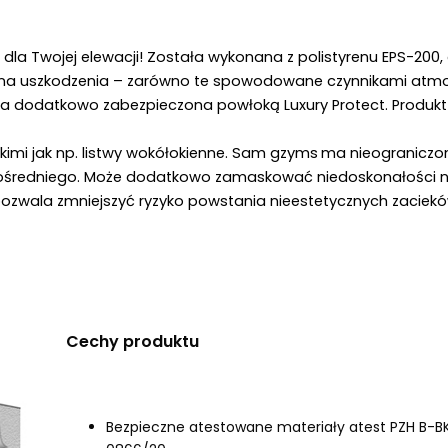
a Twojej elewacji! Została wykonana z polistyrenu EPS-200, cz
i na uszkodzenia – zarówno te spowodowane czynnikami atmo
a dodatkowo zabezpieczona powłoką Luxury Protect. Produkt 
kimi jak np. listwy wokółokienne. Sam gzyms
ma nieograniczon
 pośredniego. Może dodatkowo zamaskować niedoskonałości na 
pozwala zmniejszyć ryzyko powstania nieestetycznych zacieków
Cechy produktu
Bezpieczne atestowane materiały atest PZH B-B