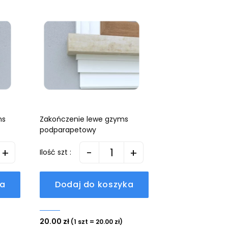
ms
Zakończenie lewe gzyms
podparapetowy
+
-
+
Ilość szt :
ka
Dodaj do koszyka
20.00 zł
(1 szt = 20.00 zł)