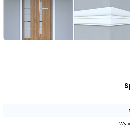
S
Wyso