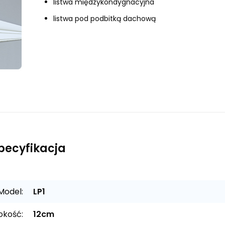
listwa międzykondygnacyjna
listwa pod podbitką dachową
pecyfikacja
Model:
LP1
kość:
12cm