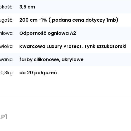
okość:
3,5 cm
ugość:
200 cm -1% ( podana cena dotyczy 1mb)
niowa:
Odporność ogniowa A2
włoka:
Kwarcowa Luxury Protect. Tynk sztukatorski
wania:
farby silikonowe, akrylowe
 0,3kg:
do 20 połączeń
P1