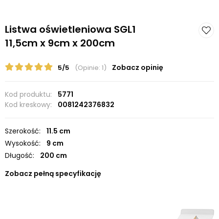
Listwa oświetleniowa SGL1
11,5cm x 9cm x 200cm
Zobacz opinię
5/5
(Opinie: 1)
Kod produktu:
5771
Kod kreskowy:
0081242376832
Szerokość:
11.5 cm
Wysokość:
9 cm
Długość:
200 cm
Zobacz pełną specyfikację