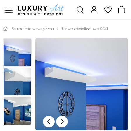
Sztukateria wewnętrzna
Listwa oświetleniowa SGL1