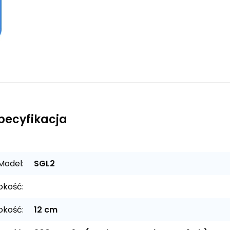
pecyfikacja
Model:
SGL2
kość:
okość:
12 cm