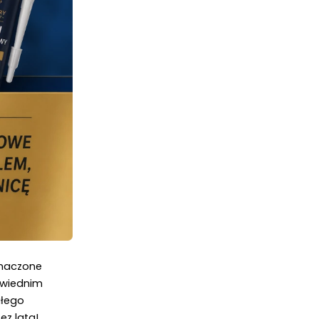
naczone 
owiednim 
łego 
ez lata!