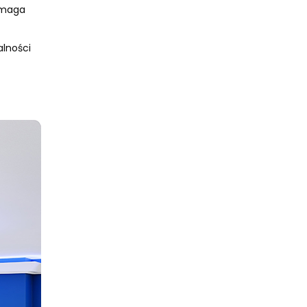
wymaga
alności