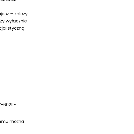
esz – zależy 
ży wyłącznie 
jalistyczną 
K-60211-
czemu można