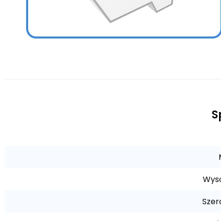
S
Wyso
Szer