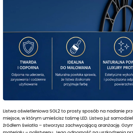
Listwa oświetleniowa SGL2 to prosty sposób na nadanie prz
miejsce, w którym umieścisz taśmę LED. Listwa już samodziel
źródłem światła – stworzysz zachwycającą aranżację. Gzym
materiału – polistyrenu. Jego odporność na uszkodzenia prze