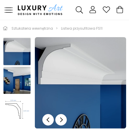
Sztukateria wewnętrzna
Listwa przysufitowa FS11