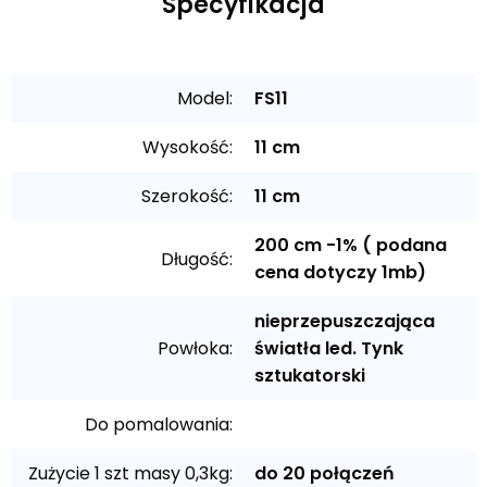
Specyfikacja
Model:
FS11
Wysokość:
11 cm
Szerokość:
11 cm
200 cm -1% ( podana
Długość:
cena dotyczy 1mb)
nieprzepuszczająca
Powłoka:
światła led. Tynk
sztukatorski
Do pomalowania:
Zużycie 1 szt masy 0,3kg:
do 20 połączeń