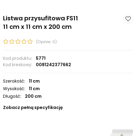
Listwa przysufitowa FS11
11 cm x 11 cm x 200 cm
(Opinie: 0)
Kod produktu:
5771
Kod kreskowy:
0081242377662
Szerokość:
11 cm
Wysokość:
11 cm
Długość:
200 cm
Zobacz pełną specyfikację